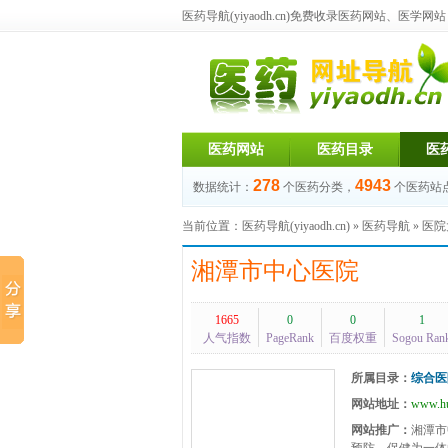
医药导航(yiyaodh.cn)
免费收录医药网站、医学网站，每
医药网站
医药目录
医
278
4943
数据统计：
个医药分类，
个医药站
当前位置：
医药导航(yiyaodh.cn)
»
医药导航
»
医院
湘潭市中心医院
1665
0
0
1
人气指数
PageRank
百度权重
Sogou Ran
所属目录：
综合医
网站地址：
www.hu
网站推广：
湘潭市