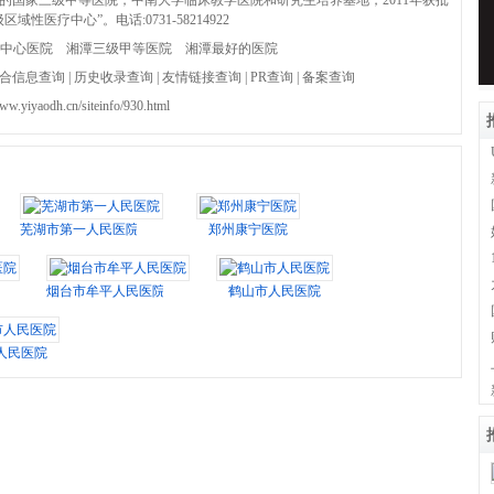
的国家三级甲等医院，中南大学临床教学医院和研究生培养基地，2011年获批
域性医疗中心”。电话:0731-58214922
中心医院
湘潭三级甲等医院
湘潭最好的医院
合信息查询
|
历史收录查询
|
友情链接查询
|
PR查询
|
备案查询
www.yiyaodh.cn/siteinfo/930.html
芜湖市第一人民医院
郑州康宁医院
烟台市牟平人民医院
鹤山市人民医院
人民医院