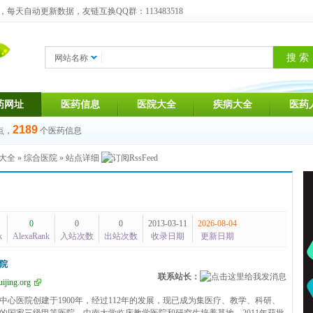
天自动更新数据，友链互换QQ群：113483518
网站名称
药网址
医药信息
医院大全
疾病大全
医药
2189
点，
个医药信息
大全
»
综合医院
» 站点详细
0
0
0
2013-03-11
2026-08-04
k
AlexaRank
入站次数
出站次数
收录日期
更新日期
院
联系站长：
ijing.org
中心医院创建于1900年，经过112年的发展，现已成为集医疗、教学、科研、