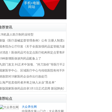
推荐资讯
UR机器人助力制药业转型
新版《医疗器械监督管理条例》公布 注册人制度成为新监管体系主线
国务院办公厅印发《关于全面加强药品监管能力建设的实施意见》
好消息！医保药品可在定点医疗机构和定点零售药店双通道购买
19种新增医保谈判药品配备上了
九部门发文:纠正术中加项、"持刀加价"等医疗不正之风
国家医学中心、区域医疗中心与传统医院有何不同？国家卫健委权威解答！
财政部对19家医药企业作出行政处罚
上海严惩卖假药者并将之纳入从业“黑名单”
新版国家医保药品目录3月1日正式启用 新冠肺炎治疗药品全部纳入医保
推荐站点
大众养生网
中国养生第一门户：大众养生网