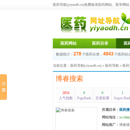
医药导航(yiyaodh.cn)
免费收录医药网站、医学网站，每
医药网站
医药目录
医
278
4943
数据统计：
个医药分类，
个医药站
当前位置：
医药导航(yiyaodh.cn)
»
医药导航
»
医药
博睿搜索
2854
0
0
1
人气指数
PageRank
百度权重
Sogou Ran
所属目录：
医药搜
网站地址：
so.chi
网站推广：
博睿搜