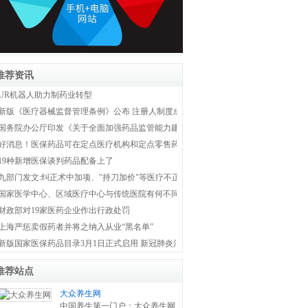
推荐资讯
UR机器人助力制药业转型
新版《医疗器械监督管理条例》公布 注册人制度成为新监管体系主线
国务院办公厅印发《关于全面加强药品监管能力建设的实施意见》
好消息！医保药品可在定点医疗机构和定点零售药店双通道购买
19种新增医保谈判药品配备上了
九部门发文:纠正术中加项、"持刀加价"等医疗不正之风
国家医学中心、区域医疗中心与传统医院有何不同？国家卫健委权威解答！
财政部对19家医药企业作出行政处罚
上海严惩卖假药者并将之纳入从业“黑名单”
新版国家医保药品目录3月1日正式启用 新冠肺炎治疗药品全部纳入医保
推荐站点
大众养生网
中国养生第一门户：大众养生网