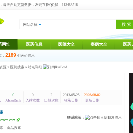
天自动更新数据，友链互换QQ群：113483518
网站名称
药网址
医药信息
医院大全
疾病大全
医药
2189
点，
个医药信息
资源
»
医药搜索
» 站点详细
0
0
2
2013-05-25
2026-08-02
k
AlexaRank
入站次数
出站次数
收录日期
更新日期
索
联系站长：
namtcm.com
索，食品搜索