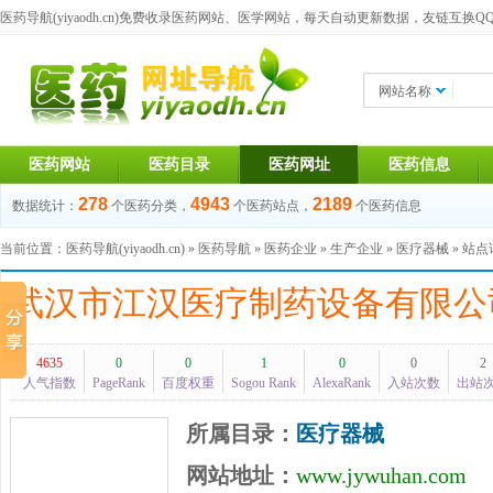
医药导航(yiyaodh.cn)
免费收录医药网站、医学网站，每天自动更新数据，友链互换QQ群：1
网站名称
医药网站
医药目录
医药网址
医药信息
278
4943
2189
数据统计：
个医药分类，
个医药站点，
个医药信息
当前位置：
医药导航(yiyaodh.cn)
»
医药导航
»
医药企业
»
生产企业
»
医疗器械
» 站
武汉市江汉医疗制药设备有限公
4635
0
0
1
0
0
2
人气指数
PageRank
百度权重
Sogou Rank
AlexaRank
入站次数
出站
所属目录：
医疗器械
网站地址：
www.jywuhan.com