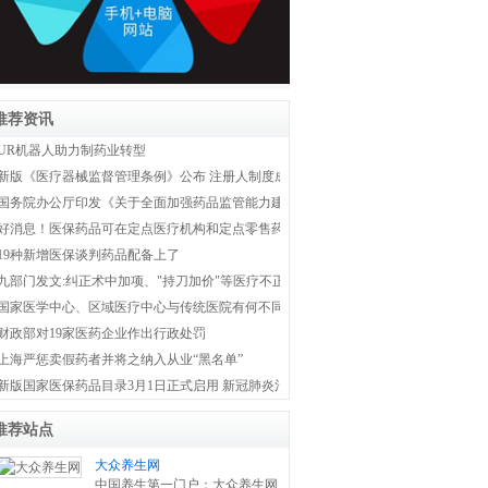
推荐资讯
UR机器人助力制药业转型
新版《医疗器械监督管理条例》公布 注册人制度成为新监管体系主线
国务院办公厅印发《关于全面加强药品监管能力建设的实施意见》
好消息！医保药品可在定点医疗机构和定点零售药店双通道购买
19种新增医保谈判药品配备上了
九部门发文:纠正术中加项、"持刀加价"等医疗不正之风
国家医学中心、区域医疗中心与传统医院有何不同？国家卫健委权威解答！
财政部对19家医药企业作出行政处罚
上海严惩卖假药者并将之纳入从业“黑名单”
新版国家医保药品目录3月1日正式启用 新冠肺炎治疗药品全部纳入医保
推荐站点
大众养生网
中国养生第一门户：大众养生网