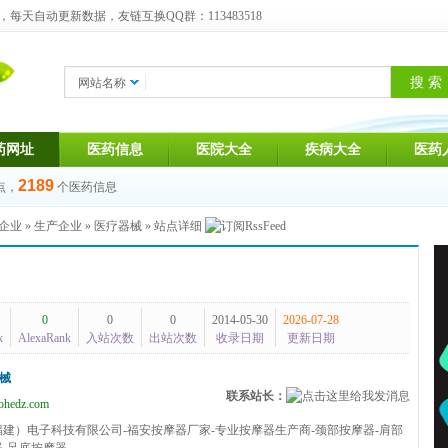
天自动更新数据，友链互换QQ群：113483518
网站名称
药网址
医药信息
医院大全
疾病大全
医药
2189
点，
个医药信息
企业
»
生产企业
»
医疗器械
» 站点详细
0
0
0
2014-05-30
2026-07-28
k
AlexaRank
入站次数
出站次数
收录日期
更新日期
械
联系站长：
hedz.com
福建）电子科技有限公司-福安按摩器厂家-专业按摩器生产商-颈部按摩器-肩部