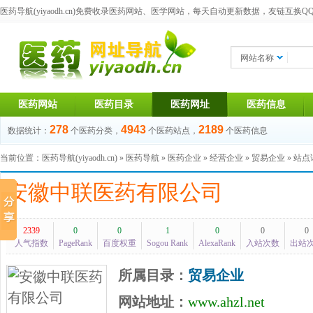
医药导航(yiyaodh.cn)
免费收录医药网站、医学网站，每天自动更新数据，友链互换QQ群：1
网站名称
医药网站
医药目录
医药网址
医药信息
278
4943
2189
数据统计：
个医药分类，
个医药站点，
个医药信息
当前位置：
医药导航(yiyaodh.cn)
»
医药导航
»
医药企业
»
经营企业
»
贸易企业
» 站
安徽中联医药有限公司
2339
0
0
1
0
0
0
人气指数
PageRank
百度权重
Sogou Rank
AlexaRank
入站次数
出站
所属目录：
贸易企业
网站地址：
www.ahzl.net