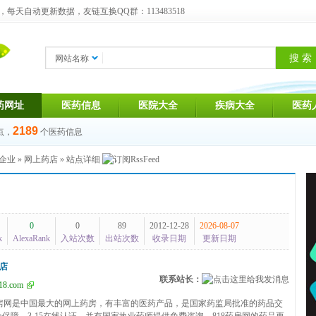
天自动更新数据，友链互换QQ群：113483518
网站名称
药网址
医药信息
医院大全
疾病大全
医药
2189
点，
个医药信息
企业
»
网上药店
» 站点详细
0
0
89
2012-12-28
2026-08-07
k
AlexaRank
入站次数
出站次数
收录日期
更新日期
店
联系站长：
18.com
药房网是中国最大的网上药房，有丰富的医药产品，是国家药监局批准的药品交