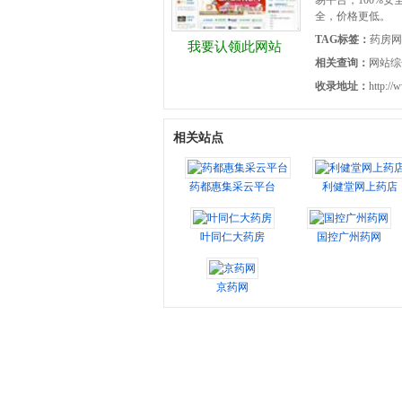
易平台，100%安
全，价格更低。
TAG标签：
药房网
我要认领此网站
相关查询：
网站综
收录地址：
http://
相关站点
药都惠集采云平台
利健堂网上药店
叶同仁大药房
国控广州药网
京药网