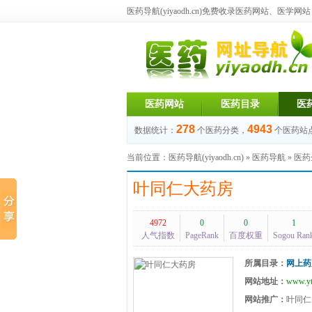
医药导航(yiyaodh.cn)
免费收录医药网站、医学网站，每
医药网站
医药目录
医
278
4943
数据统计：
个医药分类，
个医药站
当前位置：
医药导航(yiyaodh.cn)
»
医药导航
»
医药
叶同仁大药房
4972
0
0
1
人气指数
PageRank
百度权重
Sogou Ran
所属目录：
网上药
网站地址：
www.yt
网站推广：
叶同仁