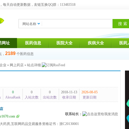
天自动更新数据，友链互换QQ群：113483518
网站名称
药网址
医药信息
医院大全
疾病大全
医药
2189
点，
个医药信息
企业
»
网上药店
» 站点详细
0
0
0
2018-11-13
2026-08-05
k
AlexaRank
入站次数
出站次数
收录日期
更新日期
店
联系站长：
r1670.com
大药房,互联网药品交易服务资格证书：浙C20130001