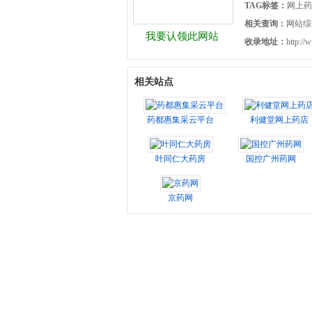
TAG标签：
网上药
相关查询：
网站综
我要认领此网站
收录地址：
http://
相关站点
药都惠集采云平台
利健堂网上药店
叶同仁大药房
国控广州药网
京药网