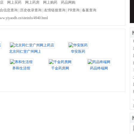
店
网上买药
网上药房
网上购药
药品网购
合信息查询
|
历史收录查询
|
友情链接查询
|
PR查询
|
备案查询
www.yiyaodh.cn/siteinfo/4940.html
北京同仁堂广州网上药店
华安医药
养和生活馆
千金药房网
药品终端网