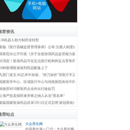
推荐资讯
UR机器人助力制药业转型
新版《医疗器械监督管理条例》公布 注册人制度成为新监管体系主线
国务院办公厅印发《关于全面加强药品监管能力建设的实施意见》
好消息！医保药品可在定点医疗机构和定点零售药店双通道购买
19种新增医保谈判药品配备上了
九部门发文:纠正术中加项、"持刀加价"等医疗不正之风
国家医学中心、区域医疗中心与传统医院有何不同？国家卫健委权威解答！
财政部对19家医药企业作出行政处罚
上海严惩卖假药者并将之纳入从业“黑名单”
新版国家医保药品目录3月1日正式启用 新冠肺炎治疗药品全部纳入医保
推荐站点
大众养生网
中国养生第一门户：大众养生网