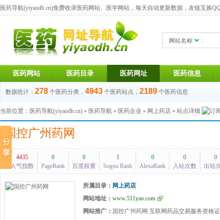
医药导航(yiyaodh.cn)
免费收录医药网站、医学网站，每天自动更新数据，友链互换QQ群：1
网站名称
医药网站
医药目录
医药网址
医药信息
278
4943
2189
数据统计：
个医药分类，
个医药站点，
个医药信息
当前位置：
医药导航(yiyaodh.cn)
»
医药导航
»
医药企业
»
网上药店
» 站点详细
国控广州药网
4435
0
0
1
0
0
0
人气指数
PageRank
百度权重
Sogou Rank
AlexaRank
入站次数
出站
所属目录：
网上药店
网站地址：
www.511yao.com
网站推广：
国控广州药网 互联网药品交易服务资格证书：