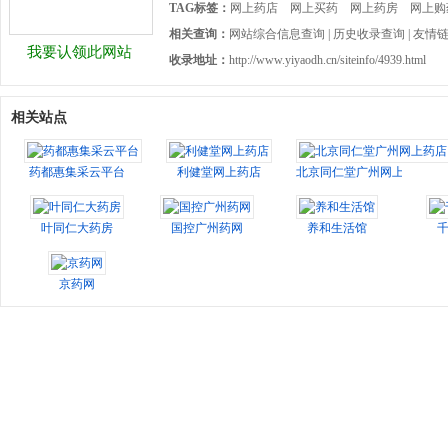
TAG标签：
网上药店
网上买药
网上药房
网上购
相关查询：
网站综合信息查询
|
历史收录查询
|
友情
我要认领此网站
收录地址：
http://www.yiyaodh.cn/siteinfo/4939.html
相关站点
药都惠集采云平台
利健堂网上药店
北京同仁堂广州网上药店
叶同仁大药房
国控广州药网
养和生活馆
京药网