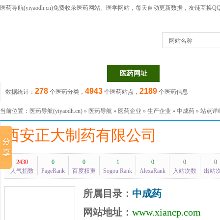
医药导航(yiyaodh.cn)
免费收录医药网站、医学网站，每天自动更新数据，友链互换QQ群：1
网站名称
医药网站
医药目录
医药网址
医药信息
278
4943
2189
数据统计：
个医药分类，
个医药站点，
个医药信息
当前位置：
医药导航(yiyaodh.cn)
»
医药导航
»
医药企业
»
生产企业
»
中成药
» 站点
西安正大制药有限公司
2430
0
0
1
0
0
0
人气指数
PageRank
百度权重
Sogou Rank
AlexaRank
入站次数
出站
所属目录：
中成药
网站地址：
www.xiancp.com