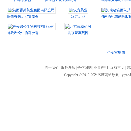
舒德熊胆粉
陈李济舒筋健腰丸官方网站
承德颈复康药业集
陕西香菊药业集团有限公司
汉方药业
河南省宛西制药股
祥云岩松生物科技有限公司
北京蒙藏药网
圣济堂集团
关于我们
|
服务条款
|
合作细则
|
免责声明
|
版权声明
|
最
Copyright © 2010-2024
医药网站导航
- yiya