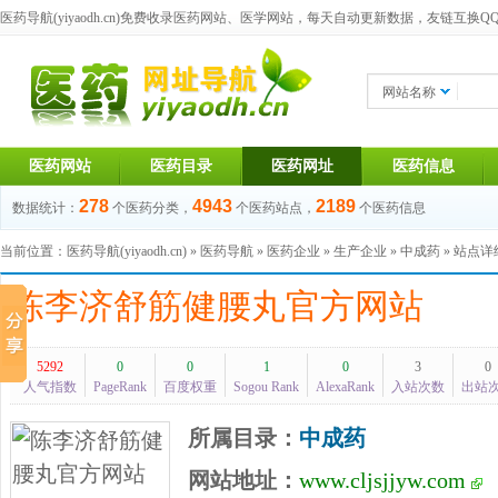
医药导航(yiyaodh.cn)
免费收录医药网站、医学网站，每天自动更新数据，友链互换QQ群：1
网站名称
医药网站
医药目录
医药网址
医药信息
278
4943
2189
数据统计：
个医药分类，
个医药站点，
个医药信息
当前位置：
医药导航(yiyaodh.cn)
»
医药导航
»
医药企业
»
生产企业
»
中成药
» 站点
陈李济舒筋健腰丸官方网站
5292
0
0
1
0
3
0
人气指数
PageRank
百度权重
Sogou Rank
AlexaRank
入站次数
出站
所属目录：
中成药
网站地址：
www.cljsjjyw.com