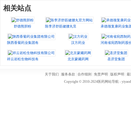
相关站点
舒德熊胆粉
陈李济舒筋健腰丸官方网站
承德颈复康药业集
陕西香菊药业集团有限公司
汉方药业
河南省宛西制药股
祥云岩松生物科技有限公司
北京蒙藏药网
圣济堂集团
关于我们
|
服务条款
|
合作细则
|
免责声明
|
版权声明
|
最
Copyright © 2010-2024
医药网站导航
- yiya