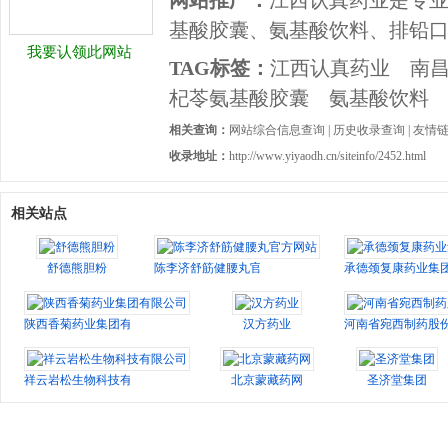
网站推广：
江西认真药业是专
基酸胶囊、氨基酸饮料、排铅
我要认领此网站
TAG标签：
江西认真药业
南
杞苓氨基酸胶囊
氨基酸饮料
相关查询：
网站综合信息查询
|
历史收录查询
|
友情
收录地址：
http://www.yiyaodh.cn/siteinfo/2452.html
相关站点
舒德熊胆粉
陈李济舒筋健腰丸官方网站
承德颈复康药业集
陕西香菊药业集团有限公司
汉方药业
河南省宛西制药股
祥云岩松生物科技有限公司
北京蒙藏药网
圣济堂集团