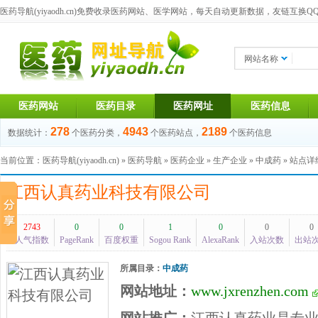
医药导航(yiyaodh.cn)
免费收录医药网站、医学网站，每天自动更新数据，友链互换QQ群：1
网站名称
医药网站
医药目录
医药网址
医药信息
278
4943
2189
数据统计：
个医药分类，
个医药站点，
个医药信息
当前位置：
医药导航(yiyaodh.cn)
»
医药导航
»
医药企业
»
生产企业
»
中成药
» 站点
江西认真药业科技有限公司
2743
0
0
1
0
0
0
人气指数
PageRank
百度权重
Sogou Rank
AlexaRank
入站次数
出站
所属目录：
中成药
网站地址：
www.jxrenzhen.com