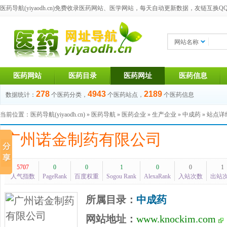
医药导航(yiyaodh.cn)
免费收录医药网站、医学网站，每天自动更新数据，友链互换QQ群：1
网站名称
医药网站
医药目录
医药网址
医药信息
278
4943
2189
数据统计：
个医药分类，
个医药站点，
个医药信息
当前位置：
医药导航(yiyaodh.cn)
»
医药导航
»
医药企业
»
生产企业
»
中成药
» 站点
广州诺金制药有限公司
5707
0
0
1
0
0
1
人气指数
PageRank
百度权重
Sogou Rank
AlexaRank
入站次数
出站
所属目录：
中成药
网站地址：
www.knockim.com