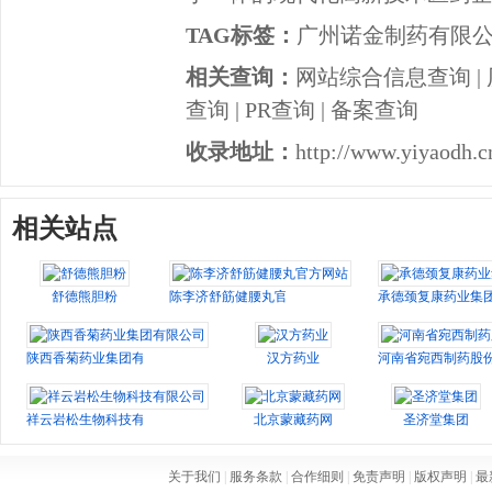
TAG标签：
广州诺金制药有限
相关查询：
网站综合信息查询
|
查询
|
PR查询
|
备案查询
收录地址：
http://www.yiyaodh.c
相关站点
舒德熊胆粉
陈李济舒筋健腰丸官方网站
承德颈复康药业集
陕西香菊药业集团有限公司
汉方药业
河南省宛西制药股
祥云岩松生物科技有限公司
北京蒙藏药网
圣济堂集团
关于我们
|
服务条款
|
合作细则
|
免责声明
|
版权声明
|
最