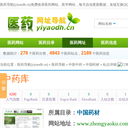
医药导航(yiyaodh.cn)
免费收录医药网站、医学网站，每天自动更新数据，友链互换QQ群：1
网站名称
医药网站
医药目录
医药网址
医药信息
278
4943
2189
数据统计：
个医药分类，
个医药站点，
个医药信息
当前位置：
医药导航(yiyaodh.cn)
»
医药导航
»
中医中药
»
中国药材
» 站点详细
中药库
6200
0
0
1
0
0
1
人气指数
PageRank
百度权重
Sogou Rank
AlexaRank
入站次数
出站
所属目录：
中国药材
网站地址：
www.zhongyaoku.co