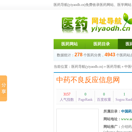
医药导航(yiyaodh.cn)
免费收录医药网站、医学网站，每
医药网站
医药目录
医
278
4943
数据统计：
个医药分类，
个医药站
当前位置：
医药导航(yiyaodh.cn)
»
医药导航
»
中医
中药不良反应信息网
3157
0
0
1
人气指数
PageRank
百度权重
Sogou Ran
所属目录：
中国药
网站地址：
www.ad
网站推广：
介绍药