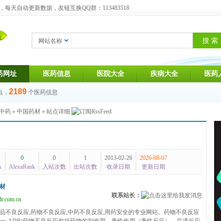
天自动更新数据，友链互换QQ群：113483518
网站名称
药网址
医药信息
医院大全
疾病大全
医药
2189
点，
个医药信息
中药
»
中国药材
» 站点详细
0
0
1
2013-02-26
2026-08-07
k
AlexaRank
入站次数
出站次数
收录日期
更新日期
材
联系站长：
r.com.cn
品不良反应,药物不良反应,中药不良反应,用药安全的专业网站。药物不良反应