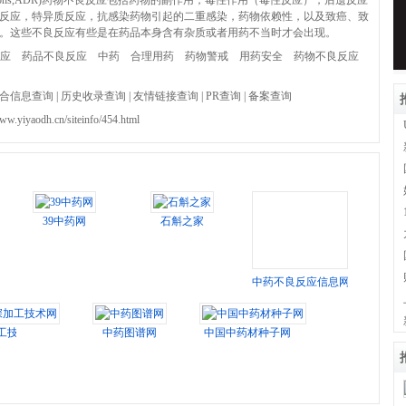
ug reactions,ADR)药物不良反应包括药物的副作用，毒性作用（毒性反应），后遗反应
反应，特异质反应，抗感染药物引起的二重感染，药物依赖性，以及致癌、致
。这些不良反应有些是在药品本身含有杂质或者用药不当时才会出现。
应
药品不良反应
中药
合理用药
药物警戒
用药安全
药物不良反应
合信息查询
|
历史收录查询
|
友情链接查询
|
PR查询
|
备案查询
www.yiyaodh.cn/siteinfo/454.html
39中药网
石斛之家
中药不良反应信息网
工技术网
中药图谱网
中国中药材种子网