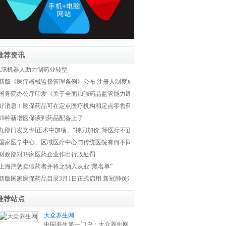
推荐资讯
UR机器人助力制药业转型
新版《医疗器械监督管理条例》公布 注册人制度成为新监管体系主线
国务院办公厅印发《关于全面加强药品监管能力建设的实施意见》
好消息！医保药品可在定点医疗机构和定点零售药店双通道购买
19种新增医保谈判药品配备上了
九部门发文:纠正术中加项、"持刀加价"等医疗不正之风
国家医学中心、区域医疗中心与传统医院有何不同？国家卫健委权威解答！
财政部对19家医药企业作出行政处罚
上海严惩卖假药者并将之纳入从业“黑名单”
新版国家医保药品目录3月1日正式启用 新冠肺炎治疗药品全部纳入医保
推荐站点
大众养生网
中国养生第一门户：大众养生网