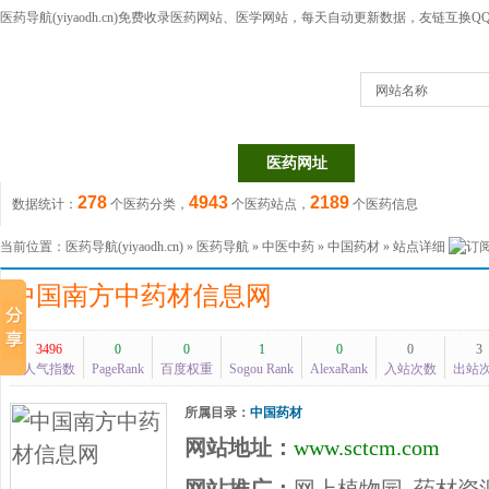
医药导航(yiyaodh.cn)
免费收录医药网站、医学网站，每天自动更新数据，友链互换QQ群：1
网站名称
医药网站
医药目录
医药网址
医药信息
278
4943
2189
数据统计：
个医药分类，
个医药站点，
个医药信息
当前位置：
医药导航(yiyaodh.cn)
»
医药导航
»
中医中药
»
中国药材
» 站点详细
中国南方中药材信息网
3496
0
0
1
0
0
3
人气指数
PageRank
百度权重
Sogou Rank
AlexaRank
入站次数
出站
所属目录：
中国药材
网站地址：
www.sctcm.com