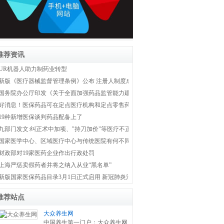
推荐资讯
UR机器人助力制药业转型
新版《医疗器械监督管理条例》公布 注册人制度成为新监管体系主线
国务院办公厅印发《关于全面加强药品监管能力建设的实施意见》
好消息！医保药品可在定点医疗机构和定点零售药店双通道购买
19种新增医保谈判药品配备上了
九部门发文:纠正术中加项、"持刀加价"等医疗不正之风
国家医学中心、区域医疗中心与传统医院有何不同？国家卫健委权威解答！
财政部对19家医药企业作出行政处罚
上海严惩卖假药者并将之纳入从业“黑名单”
新版国家医保药品目录3月1日正式启用 新冠肺炎治疗药品全部纳入医保
推荐站点
大众养生网
中国养生第一门户：大众养生网