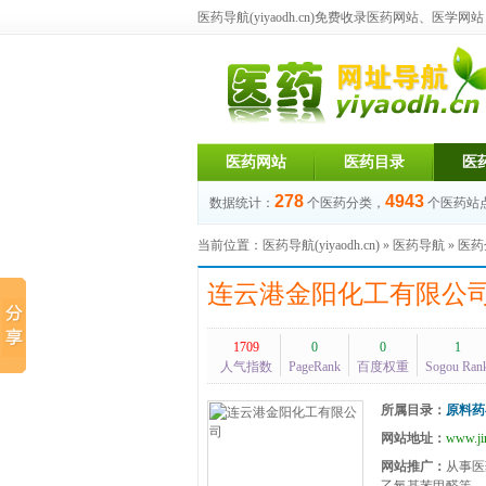
医药导航(yiyaodh.cn)
免费收录医药网站、医学网站，每
医药网站
医药目录
医
278
4943
数据统计：
个医药分类，
个医药站
当前位置：
医药导航(yiyaodh.cn)
»
医药导航
»
医药
连云港金阳化工有限公
1709
0
0
1
人气指数
PageRank
百度权重
Sogou Ran
所属目录：
原料药
网站地址：
www.ji
网站推广：
从事医