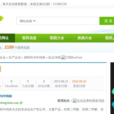
天自动更新数据，友链互换QQ群：113483518
网站名称
药网址
医药信息
医院大全
疾病大全
医药
2189
点，
个医药信息
企业
»
生产企业
»
原料药与中间体
» 站点详细
司
0
0
0
2013-06-21
2026-08-02
k
AlexaRank
入站次数
出站次数
收录日期
更新日期
与中间体
联系站长：
nfengchem.com
药中间体为主的专业化生产型公司，主要产品：邻苯二甲醛、间苯二甲醛、对