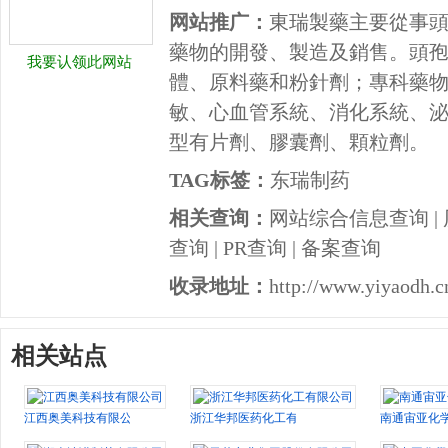
网站推广：
東瑞製藥主要從事
藥物的開發、製造及銷售。頭
我要认领此网站
體、原料藥和粉針劑；專科藥
敏、心血管系統、消化系統、
型有片劑、膠囊劑、顆粒劑。
TAG标签：
东瑞制药
相关查询：
网站综合信息查询
|
查询
|
PR查询
|
备案查询
收录地址：
http://www.yiyaodh.c
相关站点
江西奥美科技有限公司
浙江华邦医药化工有限公司
南通宙亚化