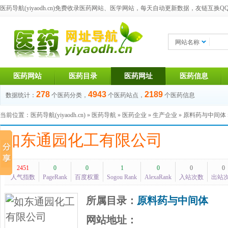
医药导航(yiyaodh.cn)
免费收录医药网站、医学网站，每天自动更新数据，友链互换QQ群：1
网站名称
医药网站
医药目录
医药网址
医药信息
278
4943
2189
数据统计：
个医药分类，
个医药站点，
个医药信息
当前位置：
医药导航(yiyaodh.cn)
»
医药导航
»
医药企业
»
生产企业
»
原料药与中间体
如东通园化工有限公司
2451
0
0
1
0
0
0
人气指数
PageRank
百度权重
Sogou Rank
AlexaRank
入站次数
出站
所属目录：
原料药与中间体
网站地址：