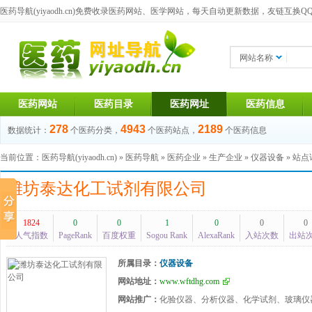
医药导航(yiyaodh.cn)
免费收录医药网站、医学网站，每天自动更新数据，友链互换QQ群：1
网站名称
医药网站
医药目录
医药网址
医药信息
278
4943
2189
数据统计：
个医药分类，
个医药站点，
个医药信息
当前位置：
医药导航(yiyaodh.cn)
»
医药导航
»
医药企业
»
生产企业
»
仪器设备
» 站
潍坊泰达化工试剂有限公司
1824
0
0
1
0
0
0
人气指数
PageRank
百度权重
Sogou Rank
AlexaRank
入站次数
出站
所属目录：
仪器设备
网站地址：
www.wftdhg.com
网站推广：
化验仪器、分析仪器、化学试剂、玻璃仪