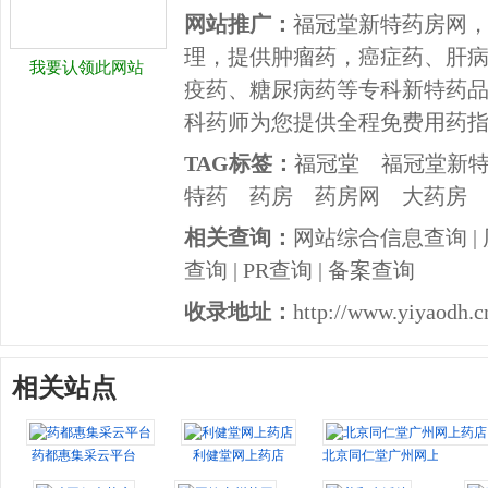
网站推广：
福冠堂新特药房网
理，提供肿瘤药，癌症药、肝
我要认领此网站
疫药、糖尿病药等专科新特药
科药师为您提供全程免费用药
TAG标签：
福冠堂
福冠堂新
特药
药房
药房网
大药房
相关查询：
网站综合信息查询
|
查询
|
PR查询
|
备案查询
收录地址：
http://www.yiyaodh.c
相关站点
药都惠集采云平台
利健堂网上药店
北京同仁堂广州网上药店