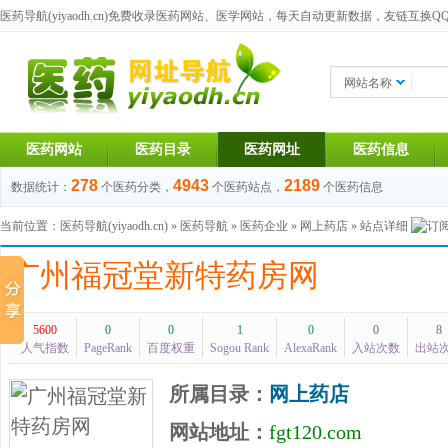
医药导航(yiyaodh.cn)
免费收录医药网站、医学网站，每天自动更新数据，友链互换QQ群：1
网站名称
医药网站
医药目录
医药网址
医药信息
278
4943
2189
数据统计：
个医药分类，
个医药站点，
个医药信息
当前位置：
医药导航(yiyaodh.cn)
»
医药导航
»
医药企业
»
网上药店
» 站点详细
广州福冠堂新特药房网
5600
0
0
1
0
0
8
人气指数
PageRank
百度权重
Sogou Rank
AlexaRank
入站次数
出站
所属目录：
网上药店
网站地址：
fgt120.com