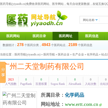
医药导航(yiyaodh.cn)
免费收录医药网站、医学网站，每天自动更新数据，友链互换QQ群：1
网站名称
医药网站
医药目录
医药网址
医药信息
278
4943
2189
数据统计：
个医药分类，
个医药站点，
个医药信息
当前位置：
医药导航(yiyaodh.cn)
»
医药导航
»
医药企业
»
生产企业
»
化学药品
» 站
广州二天堂制药有限公司
2823
0
0
1
0
0
0
人气指数
PageRank
百度权重
Sogou Rank
AlexaRank
入站次数
出站
所属目录：
化学药品
网站地址：
www.ertt.com.cn