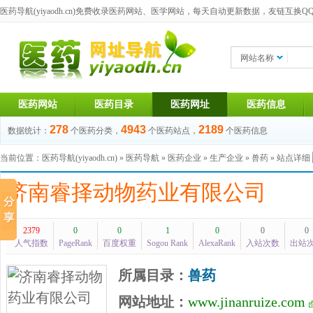
医药导航(yiyaodh.cn)
免费收录医药网站、医学网站，每天自动更新数据，友链互换QQ群：1
网站名称
医药网站
医药目录
医药网址
医药信息
278
4943
2189
数据统计：
个医药分类，
个医药站点，
个医药信息
当前位置：
医药导航(yiyaodh.cn)
»
医药导航
»
医药企业
»
生产企业
»
兽药
» 站点详细
济南睿择动物药业有限公司
2379
0
0
1
0
0
0
人气指数
PageRank
百度权重
Sogou Rank
AlexaRank
入站次数
出站
所属目录：
兽药
网站地址：
www.jinanruize.com