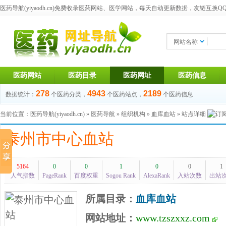
医药导航(yiyaodh.cn)
免费收录医药网站、医学网站，每天自动更新数据，友链互换QQ群：1
网站名称
医药网站
医药目录
医药网址
医药信息
278
4943
2189
数据统计：
个医药分类，
个医药站点，
个医药信息
当前位置：
医药导航(yiyaodh.cn)
»
医药导航
»
组织机构
»
血库血站
» 站点详细
泰州市中心血站
5164
0
0
1
0
0
1
人气指数
PageRank
百度权重
Sogou Rank
AlexaRank
入站次数
出站
所属目录：
血库血站
网站地址：
www.tzszxxz.com