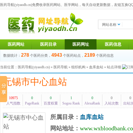
医药导航(yiyaodh.cn)
免费收录医药网站、医学网站，每天自动更新数据，友链互换QQ群：1
网站名称
医药网站
医药目录
医药网址
医药信息
278
4943
2189
数据统计：
个医药分类，
个医药站点，
个医药信息
当前位置：
医药导航(yiyaodh.cn)
»
医药导航
»
组织机构
»
血库血站
» 站点详细
无锡市中心血站
10975
0
0
1
0
0
0
人气指数
PageRank
百度权重
Sogou Rank
AlexaRank
入站次数
出站
所属目录：
血库血站
网站地址：
www.wxbloodbank.c